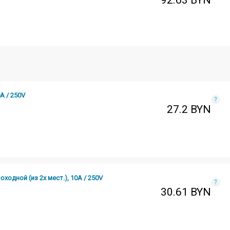
92.63
BYN
 / 250V
?
27.2
BYN
одной (из 2х мест.), 10А / 250V
?
30.61
BYN