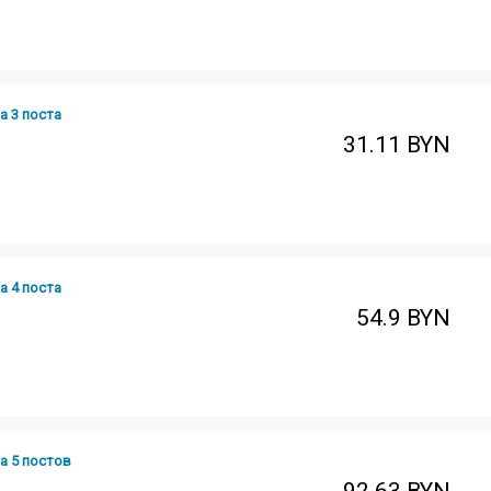
а 3 поста
31.11
BYN
а 4 поста
54.9
BYN
а 5 постов