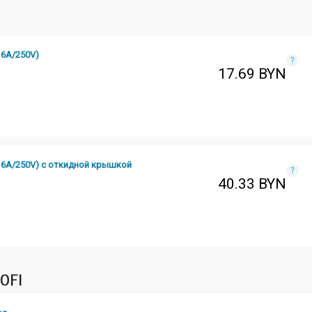
16A/250V)
?
17.69
BYN
16A/250V) с откидной крышкой
?
40.33
BYN
OFI