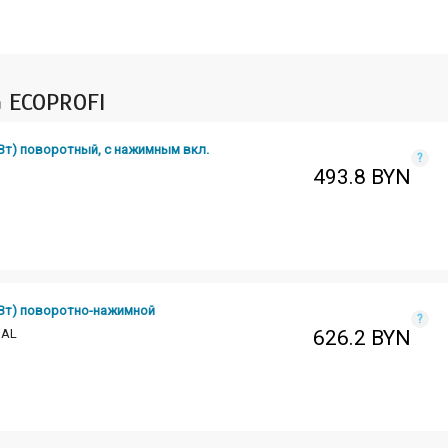
 ECOPROFI
Вт) поворотный, с нажимным вкл.
?
493.8
BYN
0Вт) поворотно-нажимной
?
 AL
626.2
BYN