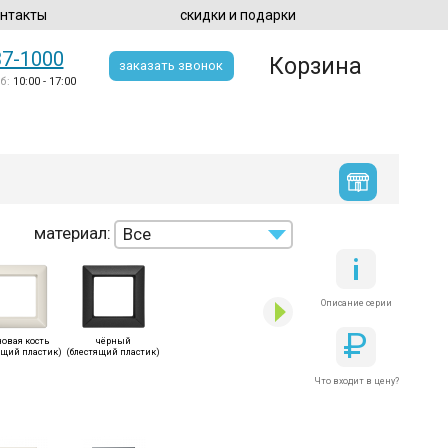
нтакты
скидки и подарки
37-1000
Корзина
заказать звонок
б:
10:00 - 17:00
материал:
Все
блестящий пластик
Описание серии
Р
новая кость
чёрный
ящий пластик)
(блестящий пластик)
Что входит в цену?