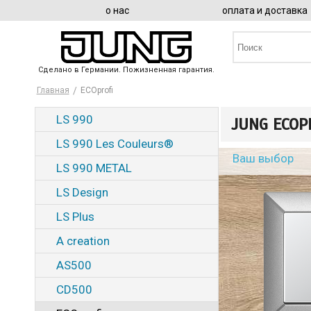
о нас
оплата и доставка
Сделано в Германии. Пожизненная гарантия.
Главная
ECOprofi
LS 990
JUNG ECOP
LS 990 Les Couleurs®
Ваш выбор
LS 990 METAL
LS Design
LS Plus
A creation
AS500
CD500