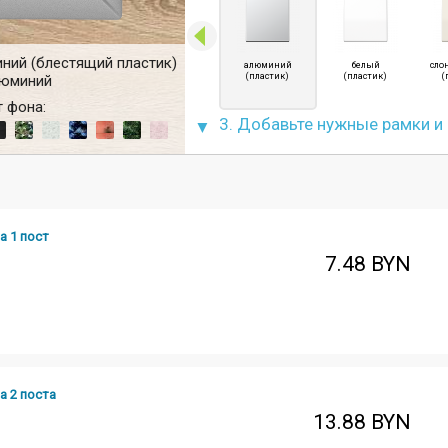
ний (блестящий пластик)
алюминий
белый
сло
(пластик)
(пластик)
(
юминий
 фона:
3. Добавьте нужные рамки и
а 1 пост
7.48
BYN
а 2 поста
13.88
BYN