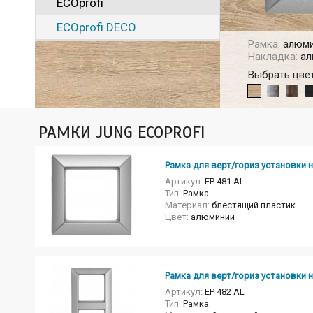
ECOprofi
ECOprofi DECO
Рамка:
алюми
Накладка:
ал
Выбрать цвет
РАМКИ JUNG ECOPROFI
Рамка для верт/гориз установки н
Артикул:
EP 481 AL
Тип:
Рамка
Материал:
блестящий пластик
Цвет:
алюминий
Рамка для верт/гориз установки н
Артикул:
EP 482 AL
Тип:
Рамка