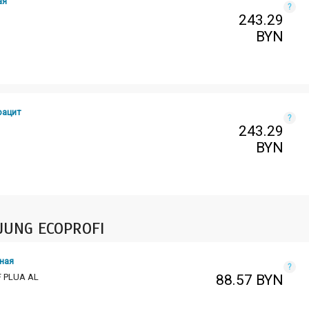
ая
?
243.29
BYN
рацит
?
243.29
BYN
UNG ECOPROFI
ная
?
F PLUA AL
88.57
BYN