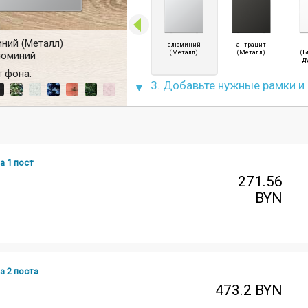
ний (Металл)
алюминий
антрацит
(Металл)
(Металл)
(Б
юминий
д
 фона:
3. Добавьте нужные рамки и
а 1 пост
271.56
BYN
а 2 поста
473.2
BYN