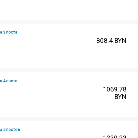
а 3 поста
808.4
BYN
а 4 поста
1069.78
BYN
а 5 постов