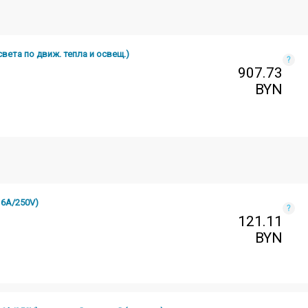
вета по движ. тепла и освещ.)
?
907.73
BYN
16A/250V)
?
121.11
BYN