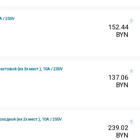
 / 250V
?
152.44
BYN
товой (из 3х мест.), 10А / 250V
?
137.06
BYN
дной (из 2х мест.), 10А / 250V
?
239.02
BYN