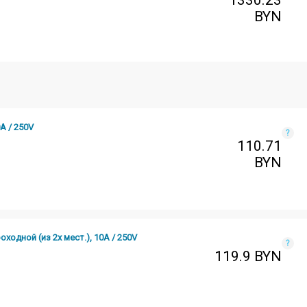
1330.23
BYN
 / 250V
?
110.71
BYN
одной (из 2х мест.), 10А / 250V
?
119.9
BYN