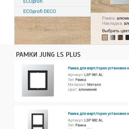
ECOprofi
ECOprofi DECO
Рамка:
алюми
Накладка:
ал
Выбрать цвет
РАМКИ JUNG LS PLUS
Рамка для верт/гориз установки н
Артикул:
LSP 981 AL
Тип:
Рамка
Материал:
Металл
Цвет:
алюминий
Рамка для верт/гориз установки н
Артикул:
LSP 982 AL
Тип:
Рамка