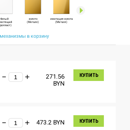
белый
золото
имитация золота
латунь Antik
латунь Classic
лестящий
(Металл)
(Металл)
(Металл)
(Металл)
уропласт)
 механизмы в корзину
КУПИТЬ
271.56
BYN
КУПИТЬ
473.2
BYN