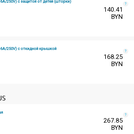
6A/250V) с защитой от детей (шторки)
?
140.41
BYN
16A/250V) с откидной крышкой
?
168.25
BYN
US
ая
?
267.85
BYN