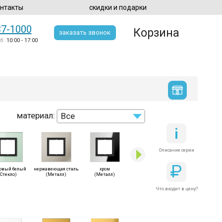
нтакты
скидки и подарки
37-1000
Корзина
заказать звонок
б:
10:00 - 17:00
материал:
Все
Металл
Стекло
Описание серии
Р
овый белый
нержавеющая сталь
хром
чёрный
(Стекло)
(Металл)
(Металл)
(Стекло)
Что входит в цену?