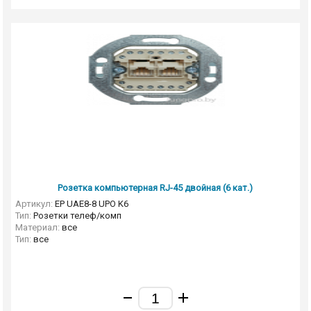
Розетка компьютерная RJ-45 двойная (6 кат.)
Артикул:
EP UAE8-8 UPO K6
Тип:
Розетки телеф/комп
Материал:
все
Тип:
все