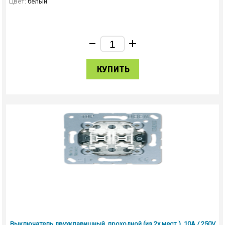
Цвет:
белый
КУПИТЬ
Выключатель двухклавишный, проходной (из 2х мест.), 10А / 250V