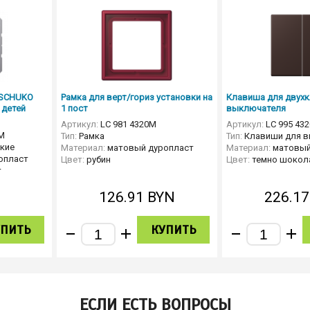
 SCHUKO
Рамка для верт/гориз установки на
Клавиша для двух
 детей
1 пост
выключателя
Артикул:
LC 981 4320M
Артикул:
LC 995 432
M
Тип:
Рамка
Тип:
Клавиши для 
кие
Материал:
матовый дуропласт
Материал:
матовый
опласт
Цвет:
рубин
Цвет:
темно шокол
т
N
126.91
BYN
226.1
УПИТЬ
КУПИТЬ
ЕСЛИ ЕСТЬ ВОПРОСЫ