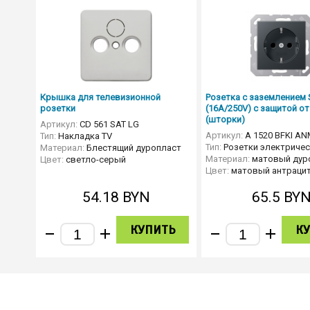
Крышка для телевизионной
Розетка с заземлением
розетки
(16A/250V) с защитой от
(шторки)
Артикул:
CD 561 SAT LG
Артикул:
A 1520 BFKI AN
Тип:
Накладка TV
Тип:
Розетки электричес
Материал:
Блестящий дуропласт
Материал:
матовый дур
Цвет:
светло-серый
Цвет:
матовый антраци
54.18
BYN
65.5
BY
КУПИТЬ
К