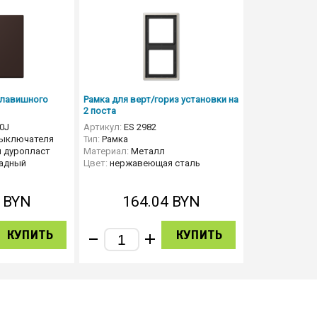
клавишного
Рамка для верт/гориз установки на
2 поста
0J
Артикул:
ES 2982
выключателя
Тип:
Рамка
 дуропласт
Материал:
Металл
адный
Цвет:
нержавеющая сталь
7
BYN
164.04
BYN
КУПИТЬ
КУПИТЬ